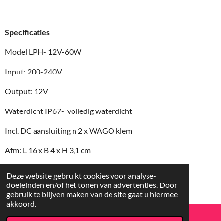
Specificaties
Model LPH- 12V-60W
Input: 200-240V
Output: 12V
Waterdicht IP67- volledig waterdicht
Incl. DC aansluiting n 2 x WAGO klem
Afm: L 16 x B 4 x H 3,1 cm
Deze website gebruikt cookies voor analyse-
doeleinden en/of het tonen van advertenties. Door
© 2016 - 2026 Luxtronics.nl
gebruik te blijven maken van de site gaat u hiermee
akkoord.