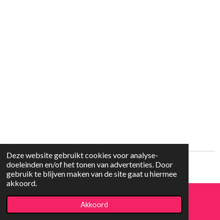
Deze website gebruikt cookies voor analyse-
doeleinden en/of het tonen van advertenties. Door
© 2016 - 2026 Luxtronics.nl
gebruik te blijven maken van de site gaat u hiermee
akkoord.
Akkoord
E-mailadres
Telefoonnummer