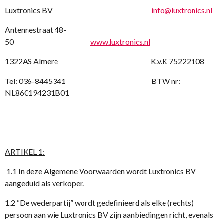
Luxtronics BV
info@luxtronics.nl
Antennestraat 48-
50
www.luxtronics.nl
1322AS Almere K.v.K 75222108
Tel: 036-8445341 BTW nr:
NL860194231B01
ARTIKEL 1:
1.1 In deze Algemene Voorwaarden wordt Luxtronics BV
aangeduid als verkoper.
1.2 “De wederpartij” wordt gedefinieerd als elke (rechts)
persoon aan wie Luxtronics BV zijn aanbiedingen richt, evenals