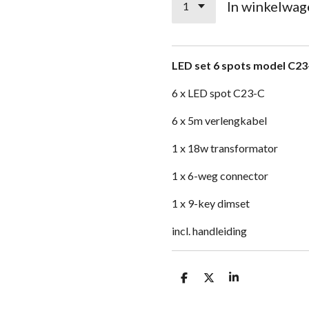
In winkelwag
LED set 6 spots model C
6 x LED spot C23-C
6 x 5m verlengkabel
1 x 18w transformator
1 x 6-weg connector
1 x 9-key dimset
incl. handleiding
D
D
S
e
e
h
l
e
a