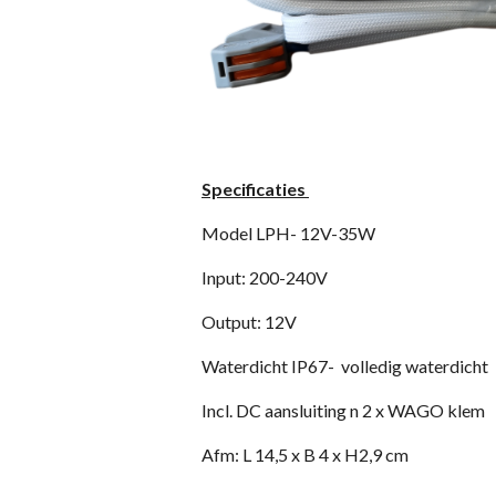
Specificaties
Model LPH- 12V-35W
Input: 200-240V
Output: 12V
Waterdicht IP67- volledig waterdicht
Incl. DC aansluiting n 2 x WAGO klem
Afm: L 14,5 x B 4 x H2,9 cm