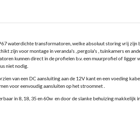
e
l
r
n
e
P67 waterdichte transformatoren, welke absoluut storing vrij zijn 
ikt zijn voor montage in veranda's , pergola's , tuinkamers en and
oren kunnen direct in de profielen b.v. een muurprofiel of ligger
us niet nodig.
rzien van een DC aansluiting aan de 12V kant en een voeding kabe
en voor eenvoudig aansluiten op het stroomnet .
erbaar in 8, 18, 35 en 60w en door de slanke behuizing makkelijk i