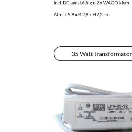
Incl. DC aansluiting n 2 x WAGO klem
Afm: L 5,9 x B 2,8 x H2,2 cm
35 Watt transformato