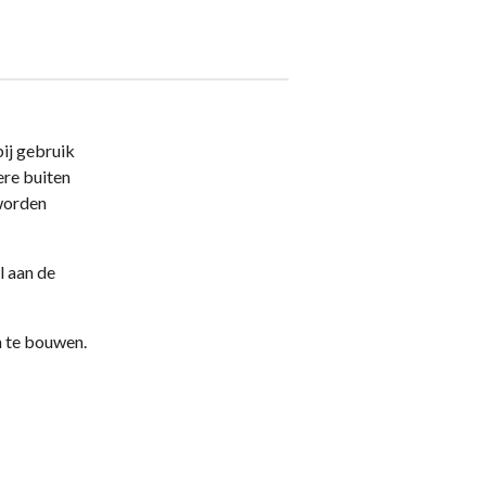
bij gebruik
ere buiten
 worden
l aan de
n te bouwen.