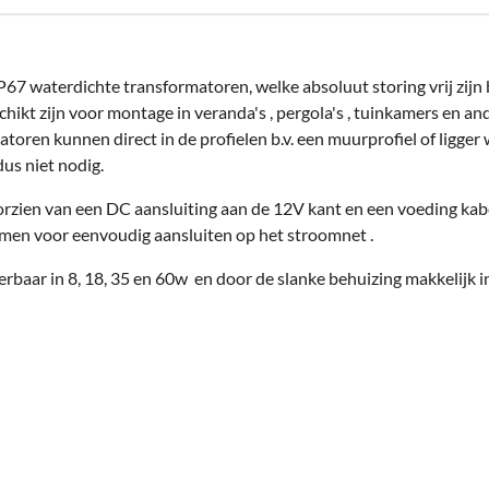
P67 waterdichte transformatoren, welke absoluut storing vrij zijn 
hikt zijn voor montage in veranda's , pergola's , tuinkamers en an
toren kunnen direct in de profielen b.v. een muurprofiel of ligger
us niet nodig.
orzien van een DC aansluiting aan de 12V kant en een voeding kab
en voor eenvoudig aansluiten op het stroomnet .
erbaar in 8, 18, 35 en 60w en door de slanke behuizing makkelijk 