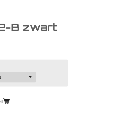
-B zwart
en