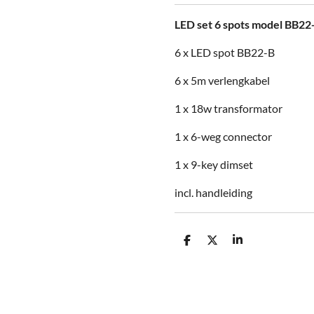
LED set 6 spots model BB22-
6 x LED spot BB22-B
6 x 5m verlengkabel
1 x 18w transformator
1 x 6-weg connector
1 x 9-key dimset
incl. handleiding
D
D
S
e
e
h
l
e
a
e
l
r
n
e