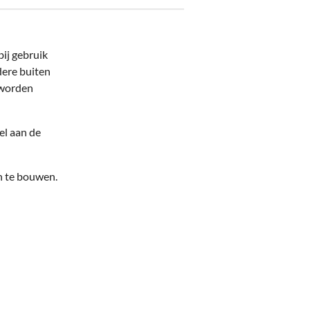
bij gebruik
dere buiten
 worden
el aan de
in te bouwen.