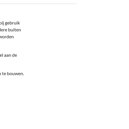
bij gebruik
dere buiten
 worden
el aan de
in te bouwen.