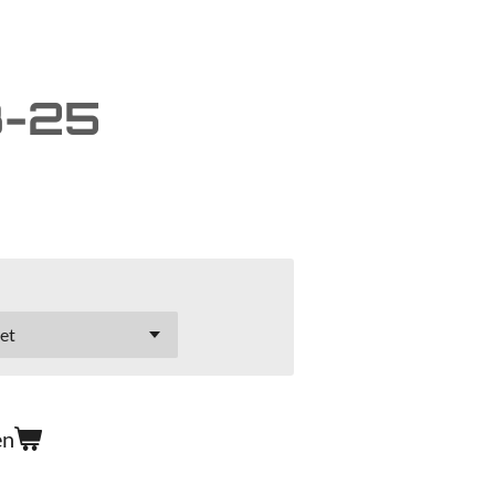
3-25
en