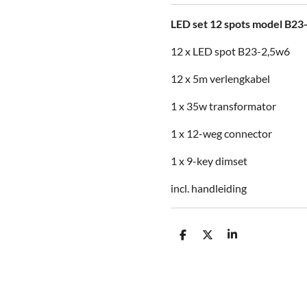
LED set 12 spots model B23
12 x LED spot B23-2,5w6
12 x 5m verlengkabel
1 x 35w transformator
1 x 12-weg connector
1 x 9-key dimset
incl. handleiding
D
D
S
e
e
h
l
e
a
e
l
r
n
e