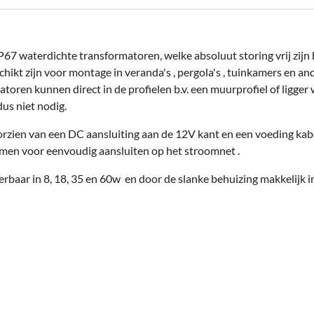
P67 waterdichte transformatoren, welke absoluut storing vrij zijn 
hikt zijn voor montage in veranda's , pergola's , tuinkamers en an
toren kunnen direct in de profielen b.v. een muurprofiel of ligger
us niet nodig.
orzien van een DC aansluiting aan de 12V kant en een voeding kab
en voor eenvoudig aansluiten op het stroomnet .
erbaar in 8, 18, 35 en 60w en door de slanke behuizing makkelijk 