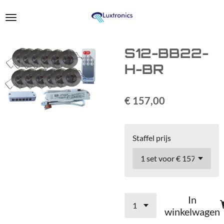
Ga
direct
naar
de
S12-BB22-
hoofdinhoud
H-BR
€ 157,00
Staffel prijs
In
winkelwagen