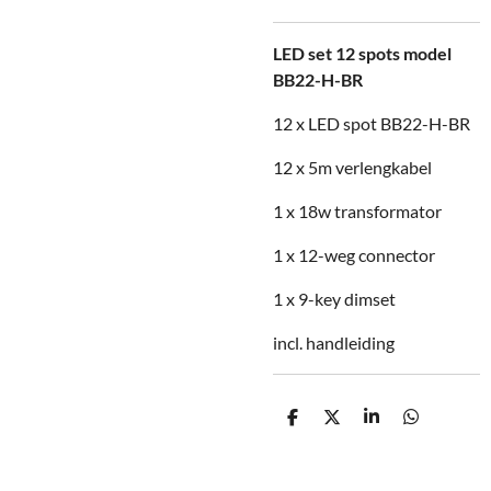
LED set 12 spots model
BB22-H-BR
12 x LED spot BB22-H-BR
12 x 5m verlengkabel
1 x 18w transformator
1 x 12-weg connector
1 x 9-key dimset
incl. handleiding
D
D
S
D
e
e
h
e
l
e
a
l
e
l
r
e