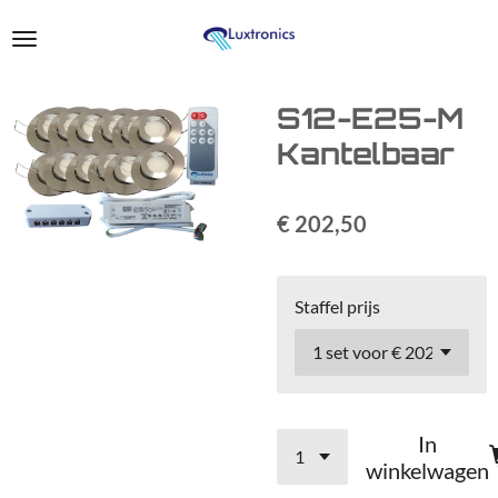
Ga
direct
naar
de
S12-E25-M
hoofdinhoud
Kantelbaar
€ 202,50
Staffel prijs
In
winkelwagen