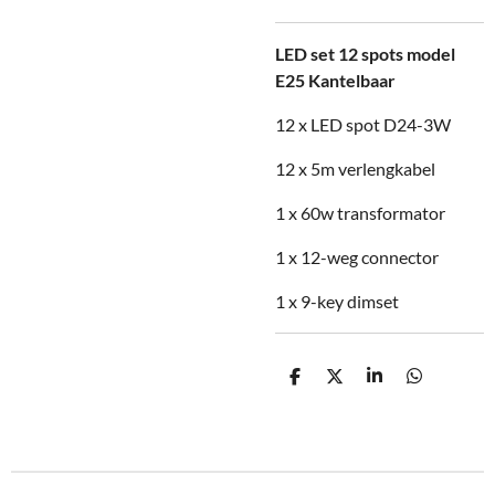
LED set 12 spots model
E25 Kantelbaar
12 x LED spot D24-3W
12 x 5m verlengkabel
1 x 60w transformator
1 x 12-weg connector
1 x 9-key dimset
D
D
S
D
e
e
h
e
l
e
a
l
e
l
r
e
n
e
n