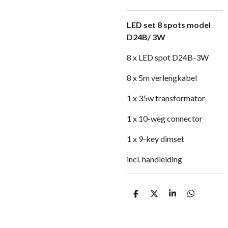
LED set 8 spots model
D24B/ 3W
8 x LED spot D24B-3W
8 x 5m verlengkabel
1 x 35w transformator
1 x 10-weg connector
1 x 9-key dimset
incl. handleiding
D
D
S
D
e
e
h
e
l
e
a
l
e
l
r
e