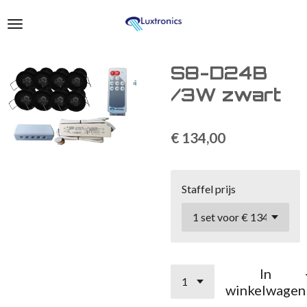
Ga
direct
naar
de
S8-D24B
hoofdinhoud
/3W zwart
€ 134,00
Staffel prijs
In
winkelwagen