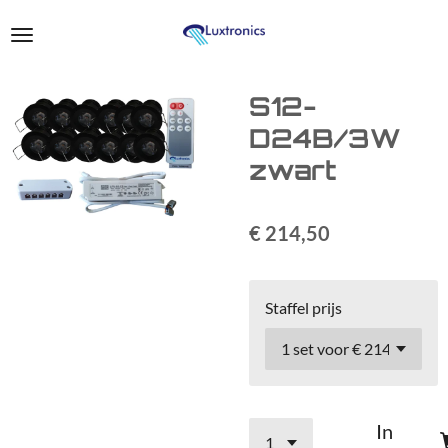
Ga
direct
naar
de
S12-
hoofdinhoud
D24B/3W
zwart
€ 214,50
Staffel prijs
In