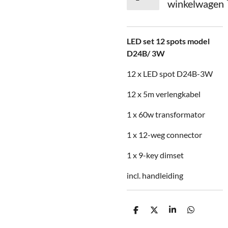
winkelwagen
LED set 12 spots model
D24B/ 3W
12 x LED spot D24B-3W
12 x 5m verlengkabel
1 x 60w transformator
1 x 12-weg connector
1 x 9-key dimset
incl. handleiding
D
D
S
D
e
e
h
e