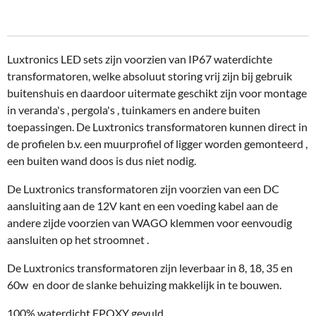
l
e
a
l
e
l
r
e
n
e
n
Luxtronics LED sets zijn voorzien van IP67 waterdichte
transformatoren, welke absoluut storing vrij zijn bij gebruik
buitenshuis en daardoor uitermate geschikt zijn voor montage
in veranda's , pergola's , tuinkamers en andere buiten
toepassingen. De Luxtronics transformatoren kunnen direct in
de profielen b.v. een muurprofiel of ligger worden gemonteerd ,
een buiten wand doos is dus niet nodig.
De Luxtronics transformatoren zijn voorzien van een DC
aansluiting aan de 12V kant en een voeding kabel aan de
andere zijde voorzien van WAGO klemmen voor eenvoudig
aansluiten op het stroomnet .
De Luxtronics transformatoren zijn leverbaar in 8, 18, 35 en
60w en door de slanke behuizing makkelijk in te bouwen.
100% waterdicht EPOXY gevuld