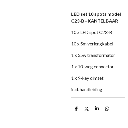
LED set 10 spots model
C23-B - KANTELBAAR
10 x LED spot C23-B
10 x 5m verlengkabel
1 x 35w transformator
1 x 10-weg connector
1 x 9-key dimset
incl. handleiding
D
D
S
D
e
e
h
e
l
e
a
l
e
l
r
e