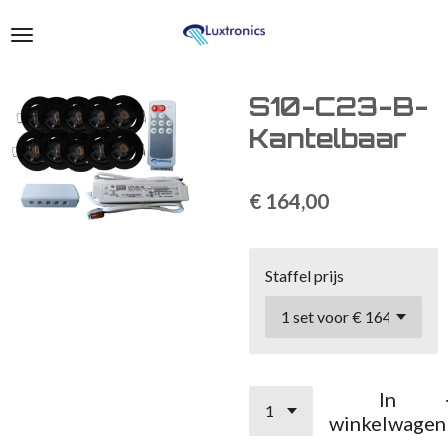
Ga
direct
naar
de
S10-C23-B-
hoofdinhoud
Kantelbaar
€ 164,00
Staffel prijs
In
winkelwagen